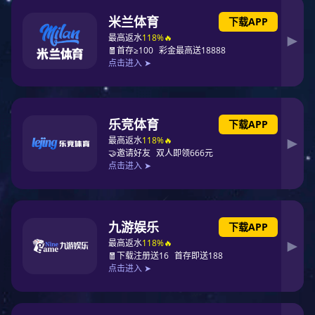
网址：//jingcihl.net
郑州九游体育科技发展有限
地址：郑州航空港经济综合
实验区苑林路1号 451162
电话：0371-62538208 \
62538267
传真：0371-62538178
邮箱：
zhengzhouwanda@163.com
网址：//jingcihl.net